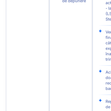
de depunere
act
- l
(L
St
Ver
fin
că
ex
îna
tri
Ac
do
re
ba
Re
de