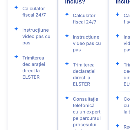
inclus?
incl
Calculator
fiscal 24/7
Calculator
Ca
fiscal 24/7
fis
Instrucțiune
video pas cu
Instrucțiune
In
pas
video pas cu
vi
pas
pa
Trimiterea
declarației
Trimiterea
Tr
direct la
declarației
dec
ELSTER
direct la
dir
ELSTER
EL
Consultație
Co
telefonică
cu
cu un expert
la 
pe parcursul
procesului
Re