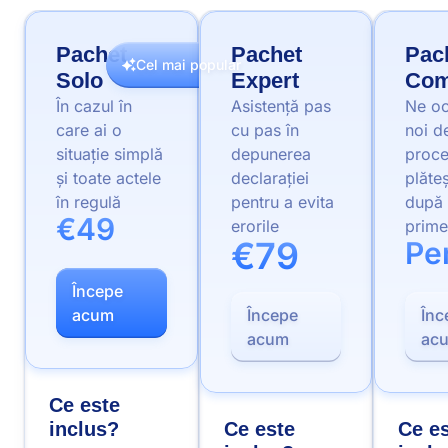
Pachet
Pachet
Pac
Cel mai popular
Solo
Expert
Com
În cazul în
Asistență pas
Ne o
care ai o
cu pas în
noi d
situație simplă
depunerea
proce
și toate actele
declarației
plăte
în regulă
pentru a evita
după
€49
erorile
prime
€79
Pe
Începe
acum
Începe
Înc
acum
ac
Ce este
inclus?
Ce este
Ce e