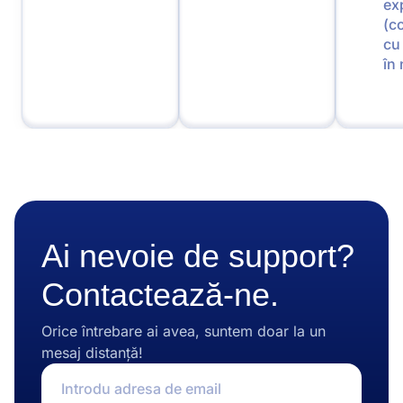
exp
(c
cu
în
Ai nevoie de support?
Contactează-ne.
Orice întrebare ai avea, suntem doar la un
mesaj distanță!